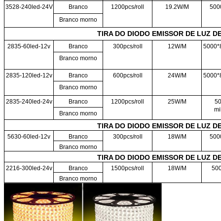
3528-240led-24V
Branco
1200pcs/roll
19.2W/M
500
Branco morno
TIRA DO DIODO EMISSOR DE LUZ DE
2835-60led-12v
Branco
300pcs/roll
12W/M
5000*8
Branco morno
2835-120led-12v
Branco
600pcs/roll
24W/M
5000*8
Branco morno
2835-240led-24v
Branco
1200pcs/roll
25W/M
5
mi
Branco morno
TIRA DO DIODO EMISSOR DE LUZ DE
5630-60led-12v
Branco
300pcs/roll
18W/M
500
Branco morno
TIRA DO DIODO EMISSOR DE LUZ DE
2216-300led-24v
Branco
1500pcs/roll
18W/M
50
Branco morno