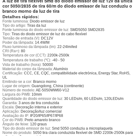
A luz de tira flexível Smd do diodo emissor de luz 12v da única
cor 5050/2835 de tira 60/m do diodo emissor de luz conduziu o
branco morno da luz de tira
Detalhes rápidos:
Fonte luminosa:
Diodo emissor de luz
Tipo do artigo:
Tiras da luz
Fonte luminosa do diodo emissor de luz:
SMD5050 SMD2835
Tipo:
Tiras do diodo emissor de luz do cabo flexível
Tensão de entrada (V):
DC12V
Poder da lâmpada:
14.4W/M
Fluxo luminoso da lâmpada (lm):
22-24lm/led
CRI (Ra>):
80
Temperatura de cor (CCT):
2200k-2500k
Temperatura de trabalho (℃):
-40 - 50
Vida de trabalho (hora):
50000
Material do corpo da lâmpada:
Alumínio
Certificação:
CCC, CE, CQC, compatibilidade electrónica, Energy Star, RoHS,
UL
Emitindo-se a cor:
Branco morno
Lugar de origem:
Guangdong, China (continente)
Número de modelo:
AE-5050WW60-V12
Largura do PWB:
10mm
Quantidade do diodo emissor de luz:
30 LEDs/m, 60 LEDs/m, 120LEDs/m
Garantia:
3 anos de tira conduzida
Escala:
Decoração interna e exterior
Aplicação:
Decoração/luz comercial
Avaliação do IP:
IP20/IP65/IP67/IP68
Cor do PWB:
Preto amarelo branco
Ângulo de feixe:
120 graus
Tipo do diodo emissor de luz:
Smd 5050 conduziu a microplaqueta
Nome do produto:
5050 tira clara conduzida flexível de SMD 2200k-2500k para