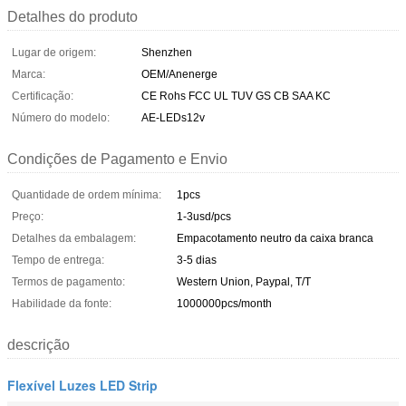
Detalhes do produto
Lugar de origem:
Shenzhen
Marca:
OEM/Anenerge
Certificação:
CE Rohs FCC UL TUV GS CB SAA KC
Número do modelo:
AE-LEDs12v
Condições de Pagamento e Envio
Quantidade de ordem mínima:
1pcs
Preço:
1-3usd/pcs
Detalhes da embalagem:
Empacotamento neutro da caixa branca
Tempo de entrega:
3-5 dias
Termos de pagamento:
Western Union, Paypal, T/T
Habilidade da fonte:
1000000pcs/month
descrição
Flexível Luzes LED Strip