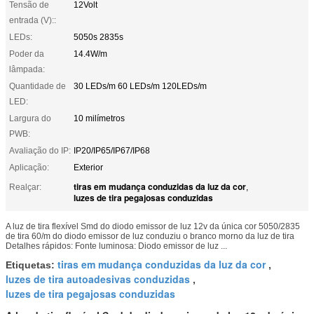
Tensão de
12Volt
entrada (V)::
LEDs:
5050s 2835s
Poder da
14.4W/m
lâmpada:
Quantidade de
30 LEDs/m 60 LEDs/m 120LEDs/m
LED:
Largura do
10 milímetros
PWB:
Avaliação do IP:
IP20/IP65/IP67/IP68
Aplicação:
Exterior
tiras em mudança conduzidas da luz da cor
Realçar:
,
luzes de tira pegajosas conduzidas
A luz de tira flexível Smd do diodo emissor de luz 12v da única cor 5050/2835
de tira 60/m do diodo emissor de luz conduziu o branco morno da luz de tira
Detalhes rápidos: Fonte luminosa: Diodo emissor de luz ...
tiras em mudança conduzidas da luz da cor
Etiquetas:
,
luzes de tira autoadesivas conduzidas
,
luzes de tira pegajosas conduzidas