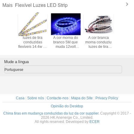
Flexível Luzes LED Strip
Mais
luzes de tira
A cor morna do
A cor branca
luzes de
conduzidas
branco 5M que
morna conduziu
conduz
flexíveis 14.4w de
muda 12volt
luzes de tira
flexíveis 
12Volt SMD
conduziu a tira
12v/luzes de tira
12Volt
5050s 2200k-
com revestimento
conduzidas
5050s 2
2500k para o
protetor
exteriores IP65
2500k p
Mude a língua
festival de X'mas
esparadrapo,
impermeável
festival d
poder de 14.4W/M
Portuguese
Casa
|
Sobre nós
|
Contacte-nos
|
Mapa do Site
|
Privacy Policy
Opinião do Desktop
China tiras em mudança conduzidas da luz da cor supplier.
Copyright © 2017 -
2026 HK Anenerge Co., Limited.
All rights reserved. Developed by
ECER