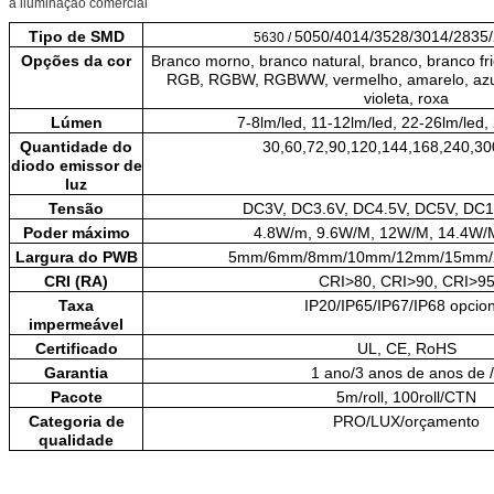
a iluminação comercial
Tipo de SMD
5050
/4014/3528/3014/2835
5630 /
Opções da cor
Branco morno, branco natural, branco, branco fr
RGB, RGBW, RGBWW, vermelho, amarelo, azul,
violeta, roxa
Lúmen
7-8lm/led, 11-12lm/led,
22-26lm/led
,
Quantidade do
30,60,72,90,120,144,168,240,30
diodo emissor de
luz
Tensão
DC3V, DC3.6V, DC4.5V, DC5V,
DC1
Poder máximo
4.8W/m, 9.6W/M, 12W/M,
14.4W/
Largura do PWB
5mm/6mm/8mm/
10mm
/12mm/15mm
CRI (RA)
CRI>80
, CRI>90, CRI>9
Taxa
IP20/IP65/IP67/IP68
opcion
impermeável
Certificado
UL, CE, RoHS
Garantia
1 ano/
3 anos
de anos de 
Pacote
5m/roll, 100roll/CTN
Categoria de
PRO/
LUX
/orçamento
qualidade