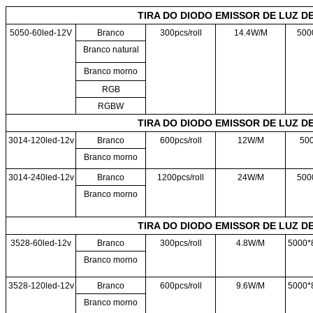
TIRA DO DIODO EMISSOR DE LUZ DE
5050-60led-12V
Branco
300pcs/roll
14.4W/M
500
Branco natural
Branco morno
RGB
RGBW
TIRA DO DIODO EMISSOR DE LUZ DE
3014-120led-12v
Branco
600pcs/roll
12W/M
50
Branco morno
3014-240led-12v
Branco
1200pcs/roll
24W/M
500
Branco morno
TIRA DO DIODO EMISSOR DE LUZ DE
3528-60led-12v
Branco
300pcs/roll
4.8W/M
5000*8
Branco morno
3528-120led-12v
Branco
600pcs/roll
9.6W/M
5000*8
Branco morno